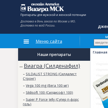
Препараты для мужской и женской потенции
Доставка в день заказа по Москве и МО.
Доставка по всей России.
джен
До
М
Меню сайта
Главная
Наши препараты
Виагра (Силденафил)
—
–
SILDALIST STRONG (Силдалист
Стронг)
–
Vega 100 mg (Вега 100 мг)
–
Sildisoft 100 (Силдисофт 100)
–
Super P Force Jelly (Супер п-форс
гель)