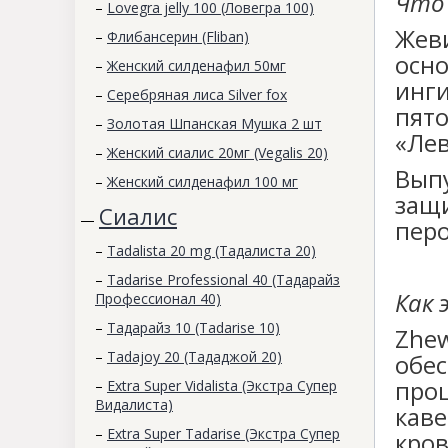
Что 
–
Lovegra jelly 100 (Ловегра 100)
Жев
–
Флибансерин (Fliban)
осн
–
Женский силденафил 50мг
инг
–
Серебряная лиса Silver fox
пят
–
Золотая Шпанская Мушка 2 шт
«Ле
–
Женский сиалис 20мг (Vegalis 20)
Вып
–
Женский силденафил 100 мг
защ
Сиалис
—
пер
–
Tadalista 20 mg (Тадалиста 20)
–
Tadarise Professional 40 (Тадарайз
Как
Профессионал 40)
–
Тадарайз 10 (Tadarise 10)
Zhe
–
Tadajoy 20 (Тададжой 20)
обе
про
–
Extra Super Vidalista (Экстра Супер
Видалиста)
кав
–
Extra Super Tadarise (Экстра Супер
кро