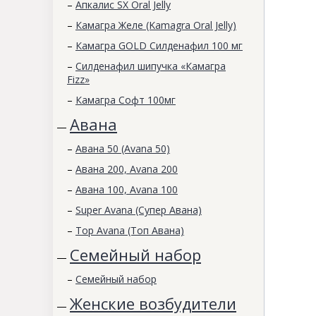
–
Апкалис SX Oral Jelly
–
Камагра Желе (Kamagra Oral Jelly)
–
Камагра GOLD Силденафил 100 мг
–
Силденафил шипучка «Камагра
Fizz»
–
Камагра Софт 100мг
Авана
—
–
Авана 50 (Avana 50)
–
Авана 200, Avana 200
–
Авана 100, Avana 100
–
Super Avana (Супер Авана)
–
Top Avana (Топ Авана)
Семейный набор
—
–
Семейный набор
Женские возбудители
—