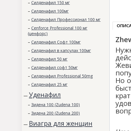
–
Силденафил 150 мг
–
Силденафил 100мг
–
Силденафил Профессионал 100 мг
ОПИС
–
Cenforce Professional 100 мг
(ценфорс)
Zhew
–
Силденафил Софт 100мг
Нуж
–
Силденафил в капсулах 100мг
дейс
–
Силденафил 50 мг
Жев
–
Силденафил софт 50мг
поп
–
Силденафил Professional 50mg
Но 
–
Силденафил 25 мг
быс
Уденафил
кра
—
удов
–
Зидена 100 (Zudena 100)
вопр
–
Зидена 200 (Zudena 200)
Виагра для женщин
—