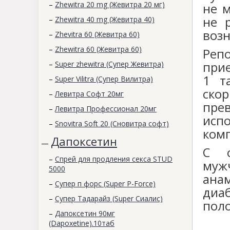
–
Zhewitra 20 mg (Жевитра 20 мг)
не 
не 
–
Zhewitra 40 mg (Жевитра 40)
воз
–
Zhevitra 60 (Жевитра 60)
–
Zhewitra 60 (Жевитра 60)
Реп
прие
–
Super zhewitra (Супер Жевитра)
1 т
–
Super Vilitra (Супер Вилитра)
скор
–
Левитра Софт 20мг
пре
–
Левитра Профессионал 20мг
исп
–
Snovitra Soft 20 (Сновитра софт)
комп
Дапоксетин
—
С о
–
Спрей для продления секса STUD
муж
5000
ана
–
Супер п форс (Super P-Force)
диа
–
Супер Тадарайз (Super Сиалис)
поло
–
Дапоксетин 90мг
(Dapoxetine).10таб