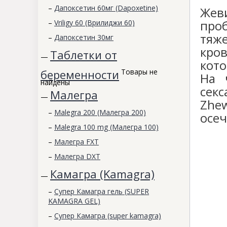
–
Дапоксетин 60мг (Dapoxetine)
Жев
про
–
Vriligy 60 (Врилиджи 60)
тяже
–
Дапоксетин 30мг
кро
Таблетки от
—
кот
беременности
Товары не
На 
найдены
секс
Малегра
—
Zhe
–
Malegra 200 (Малегра 200)
осеч
–
Malegra 100 mg (Малегра 100)
–
Малегра FXT
–
Малегра DXT
Камагра (Kamagra)
—
–
Супер Камагра гель (SUPER
KAMAGRA GEL)
–
Супер Камагра (super kamagra)