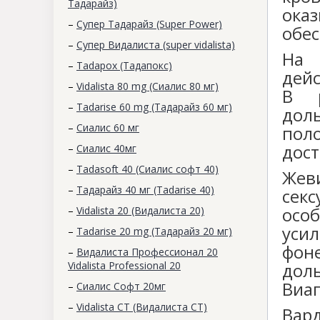
Тадарайз)
ока
–
Супер Тадарайз (Super Power)
обе
–
Супер Видалиста (super vidalista)
На 
–
Tadapox (Тадапокс)
дейс
–
Vidalista 80 mg (Сиалис 80 мг)
В р
–
Tadarise 60 mg (Тадарайз 60 мг)
дол
–
Сиалис 60 мг
пол
дост
–
Cиалис 40мг
–
Tadasoft 40 (Сиалис софт 40)
Жев
–
Тадарайз 40 мг (Tadarise 40)
сек
осо
–
Vidalista 20 (Видалиста 20)
усил
–
Tadarise 20 mg (Тадарайз 20 мг)
фоне
–
Видалиста Профессионал 20
Vidalista Professional 20
дол
Виаг
–
Сиалис Софт 20мг
–
Vidalista CT (Видалиста СТ)
Вард