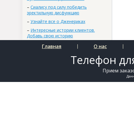
–
Сиалису под силу победить
эректильную дисфункцию
–
Узнайте все о Дженериках
–
Интересные истории клиентов.
Добавь свою историю
Главная
|
О нас
|
Телефон для
Прием заказо
Дан