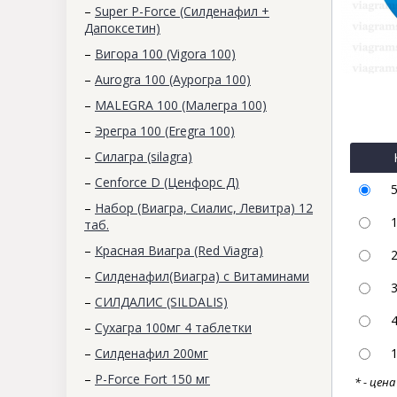
–
Super P-Force (Силденафил +
Дапоксетин)
–
Вигора 100 (Vigora 100)
–
Aurogra 100 (Аурогра 100)
–
MALEGRA 100 (Малегра 100)
–
Эрегра 100 (Eregra 100)
–
Силагра (silagra)
–
Cenforce D (Ценфорс Д)
–
Набор (Виагра, Сиалис, Левитра) 12
таб.
–
Красная Виагра (Red Viagra)
–
Силденафил(Виагра) с Витаминами
–
СИЛДАЛИС (SILDALIS)
–
Сухагра 100мг 4 таблетки
–
Силденафил 200мг
–
P-Force Fort 150 мг
* - цен