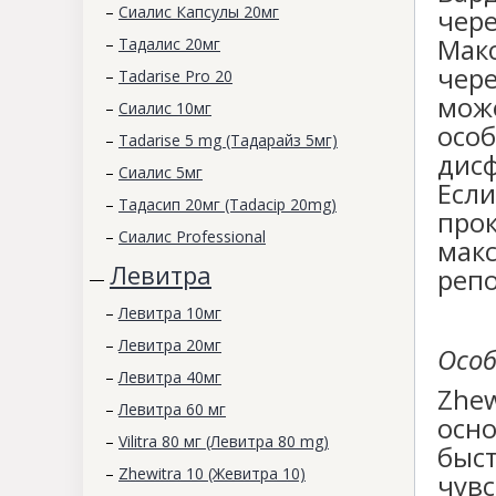
–
Сиалис Капсулы 20мг
чер
Мак
–
Тадалис 20мг
чер
–
Tadarise Pro 20
мо
–
Сиалис 10мг
осо
–
Tadarise 5 mg (Тадарайз 5мг)
дис
–
Сиалис 5мг
Есл
–
Тадасип 20мг (Tadacip 20mg)
про
–
Сиалис Professional
мак
Левитра
репо
—
–
Левитра 10мг
–
Левитра 20мг
Особ
–
Левитра 40мг
Zhew
–
Левитра 60 мг
осн
–
Vilitra 80 мг (Левитра 80 mg)
быс
–
Zhewitra 10 (Жевитра 10)
чув