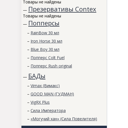
Товары не найдены
Презервативы Contex
—
Товары не найдены
Попперсы
—
–
RainBow 30 мл
–
Iron Horse 30 мл
–
Blue Boy 30 мл
–
Попперс Colt Fuel
–
Попперс Rush original
БАДы
—
–
Vimax (Вимакс)
–
GOOD MAN (ГУДМАН)
–
VigRX Plus
–
Сила Императора
–
«Могучий хан» (Сила Повелителя)