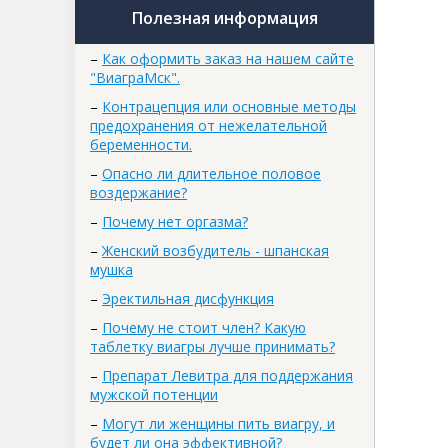
Полезная информация
–
Как оформить заказ на нашем сайте
"ВиаграМск".
–
Контрацепция или основные методы
предохранения от нежелательной
беременности.
–
Опасно ли длительное половое
воздержание?
–
Почему нет оргазма?
–
Женский возбудитель - шпанская
мушка
–
Эректильная дисфункция
–
Почему не стоит член? Какую
таблетку виагры лучше принимать?
–
Препарат Левитра для поддержания
мужской потенции
–
Могут ли женщины пить виагру, и
будет ли она эффективной?