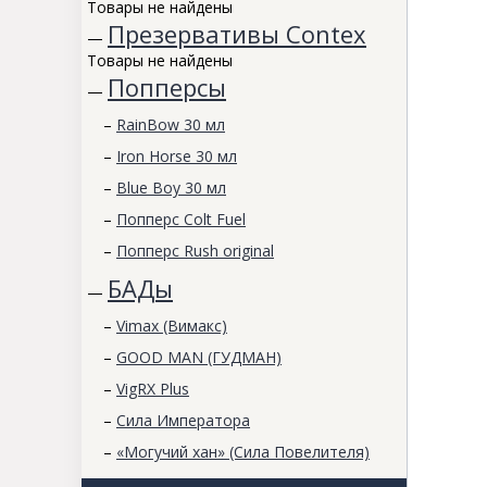
Товары не найдены
Презервативы Contex
—
Товары не найдены
Попперсы
—
–
RainBow 30 мл
–
Iron Horse 30 мл
–
Blue Boy 30 мл
–
Попперс Colt Fuel
–
Попперс Rush original
БАДы
—
–
Vimax (Вимакс)
–
GOOD MAN (ГУДМАН)
–
VigRX Plus
–
Сила Императора
–
«Могучий хан» (Сила Повелителя)