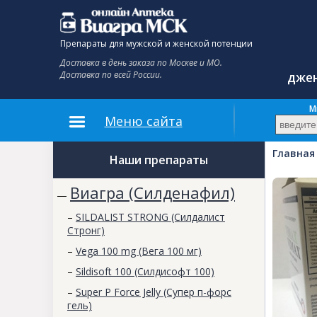
Препараты для мужской и женской потенции
Доставка в день заказа по Москве и МО.
Доставка по всей России.
джен
До
М
Меню сайта
Главная
Наши препараты
Виагра (Силденафил)
—
–
SILDALIST STRONG (Силдалист
Стронг)
–
Vega 100 mg (Вега 100 мг)
–
Sildisoft 100 (Силдисофт 100)
–
Super P Force Jelly (Супер п-форс
гель)