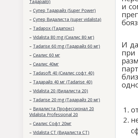
Тадарайз)
и со
–
Супер Тадарайз (Super Power)
преп
–
Супер Видалиста (super vidalista)
бояз
–
Tadapox (Тадапокс)
–
Vidalista 80 mg (Сиалис 80 мг)
И д
–
Tadarise 60 mg (Тадарайз 60 мг)
при
–
Сиалис 60 мг
раз
–
Cиалис 40мг
пар
–
Tadasoft 40 (Сиалис софт 40)
бли
–
Тадарайз 40 мг (Tadarise 40)
одн
–
Vidalista 20 (Видалиста 20)
–
Tadarise 20 mg (Тадарайз 20 мг)
о
–
Видалиста Профессионал 20
Vidalista Professional 20
н
–
Сиалис Софт 20мг
с
–
Vidalista CT (Видалиста СТ)