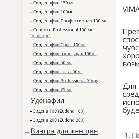
–
Силденафил 150 мг
VIMA
–
Силденафил 100мг
–
Силденафил Профессионал 100 мг
Пре
–
Cenforce Professional 100 мг
(ценфорс)
спо
–
Силденафил Софт 100мг
чув
хор
–
Силденафил в капсулах 100мг
воз
–
Силденафил 50 мг
–
Силденафил софт 50мг
–
Силденафил Professional 50mg
Для
–
Силденафил 25 мг
сре
Уденафил
исп
—
буд
–
Зидена 100 (Zudena 100)
–
Зидена 200 (Zudena 200)
Виагра для женщин
—
П