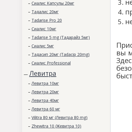
н
–
Сиалис Капсулы 20мг
п
–
Тадалис 20мг
н
–
Tadarise Pro 20
–
Сиалис 10мг
–
Tadarise 5 mg (Тадарайз 5мг)
При
–
Сиалис 5мг
вы м
–
Тадасип 20мг (Tadacip 20mg)
Здес
–
Сиалис Professional
безо
Левитра
быст
—
–
Левитра 10мг
–
Левитра 20мг
–
Левитра 40мг
–
Левитра 60 мг
–
Vilitra 80 мг (Левитра 80 mg)
–
Zhewitra 10 (Жевитра 10)