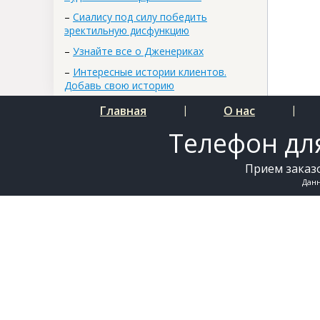
–
Сиалису под силу победить
эректильную дисфункцию
–
Узнайте все о Дженериках
–
Интересные истории клиентов.
Добавь свою историю
Главная
|
О нас
|
Телефон для
Прием заказо
Дан