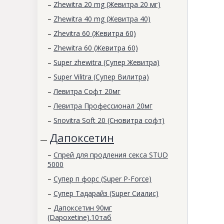
–
Zhewitra 20 mg (Жевитра 20 мг)
–
Zhewitra 40 mg (Жевитра 40)
–
Zhevitra 60 (Жевитра 60)
–
Zhewitra 60 (Жевитра 60)
–
Super zhewitra (Супер Жевитра)
–
Super Vilitra (Супер Вилитра)
–
Левитра Софт 20мг
–
Левитра Профессионал 20мг
–
Snovitra Soft 20 (Сновитра софт)
Дапоксетин
—
–
Спрей для продления секса STUD
5000
–
Супер п форс (Super P-Force)
–
Супер Тадарайз (Super Сиалис)
–
Дапоксетин 90мг
(Dapoxetine).10таб