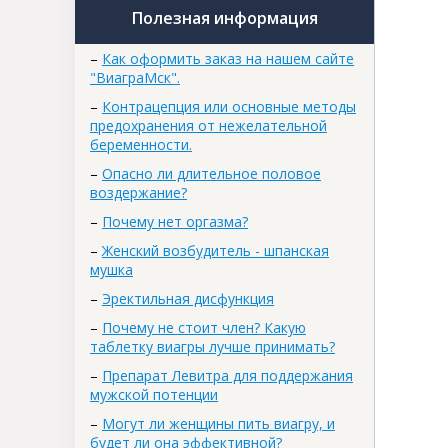
Полезная информация
–
Как оформить заказ на нашем сайте
"ВиаграМск".
–
Контрацепция или основные методы
предохранения от нежелательной
беременности.
–
Опасно ли длительное половое
воздержание?
–
Почему нет оргазма?
–
Женский возбудитель - шпанская
мушка
–
Эректильная дисфункция
–
Почему не стоит член? Какую
таблетку виагры лучше принимать?
–
Препарат Левитра для поддержания
мужской потенции
–
Могут ли женщины пить виагру, и
будет ли она эффективной?