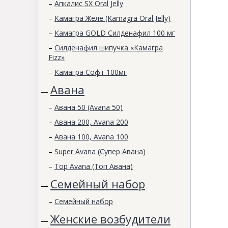
–
Апкалис SX Oral Jelly
–
Камагра Желе (Kamagra Oral Jelly)
–
Камагра GOLD Силденафил 100 мг
–
Силденафил шипучка «Камагра
Fizz»
–
Камагра Софт 100мг
Авана
—
–
Авана 50 (Avana 50)
–
Авана 200, Avana 200
–
Авана 100, Avana 100
–
Super Avana (Супер Авана)
–
Top Avana (Топ Авана)
Семейный набор
—
–
Семейный набор
Женские возбудители
—