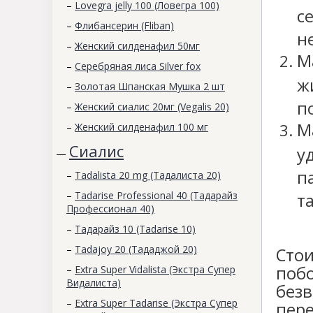
–
Lovegra jelly 100 (Ловегра 100)
с
–
Флибансерин (Fliban)
н
–
Женский силденафил 50мг
М
–
Серебряная лиса Silver fox
ж
–
Золотая Шпанская Мушка 2 шт
п
–
Женский сиалис 20мг (Vegalis 20)
М
–
Женский силденафил 100 мг
Сиалис
у
—
п
–
Tadalista 20 mg (Тадалиста 20)
–
Tadarise Professional 40 (Тадарайз
т
Профессионал 40)
–
Тадарайз 10 (Tadarise 10)
–
Tadajoy 20 (Тададжой 20)
Сто
поб
–
Extra Super Vidalista (Экстра Супер
Видалиста)
без
–
Extra Super Tadarise (Экстра Супер
пере