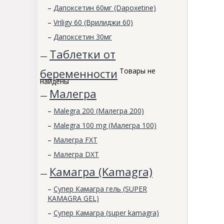
–
Дапоксетин 60мг (Dapoxetine)
–
Vriligy 60 (Врилиджи 60)
–
Дапоксетин 30мг
Таблетки от
—
беременности
Товары не
найдены
Малегра
—
–
Malegra 200 (Малегра 200)
–
Malegra 100 mg (Малегра 100)
–
Малегра FXT
–
Малегра DXT
Камагра (Kamagra)
—
–
Супер Камагра гель (SUPER
KAMAGRA GEL)
–
Супер Камагра (super kamagra)