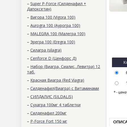
–
Super P-Force (Силденафил +
Дапоксетин)
–
Вигора 100 (Vigora 100)
–
Aurogra 100 (Аурогра 100)
–
MALEGRA 100 (Малегра 100)
–
Эрегра 100 (Eregra 100)
–
Силагра (silagra)
–
Cenforce D (Ценфорс Д)
К
–
Набор (Виагра, Сиалис, Левитра) 12
таб.
–
Красная Виагра (Red Viagra)
–
Силденафил(Виагра) с Витаминами
* - цен
–
СИЛДАЛИС (SILDALIS)
–
Сухагра 100мг 4 таблетки
–
Силденафил 200мг
–
P-Force Fort 150 мг
ОПИС