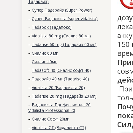
Тадарайз)
–
Супер Тадарайз (Super Power)
дозу
–
Супер Видалиста (super vidalista)
лека
–
Tadapox (Тадапокс)
акку
–
Vidalista 80 mg (Сиалис 80 мг)
150 
–
Tadarise 60 mg (Тадарайз 60 мг)
врем
–
Сиалис 60 мг
При
–
Cиалис 40мг
сов
–
Tadasoft 40 (Сиалис софт 40)
дей
–
Тадарайз 40 мг (Tadarise 40)
При
–
Vidalista 20 (Видалиста 20)
толь
–
Tadarise 20 mg (Тадарайз 20 мг)
Поч
–
Видалиста Профессионал 20
Vidalista Professional 20
пок
–
Сиалис Софт 20мг
Сил
–
Vidalista CT (Видалиста СТ)