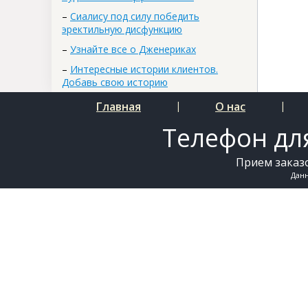
–
Сиалису под силу победить
эректильную дисфункцию
–
Узнайте все о Дженериках
–
Интересные истории клиентов.
Добавь свою историю
Главная
|
О нас
|
Телефон для
Прием заказо
Дан