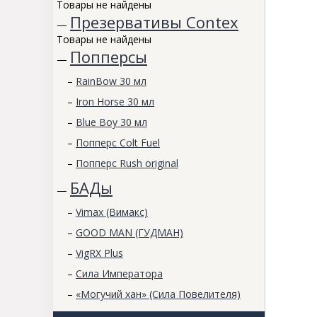
Товары не найдены
Презервативы Contex
—
Товары не найдены
Попперсы
—
–
RainBow 30 мл
–
Iron Horse 30 мл
–
Blue Boy 30 мл
–
Попперс Colt Fuel
–
Попперс Rush original
БАДы
—
–
Vimax (Вимакс)
–
GOOD MAN (ГУДМАН)
–
VigRX Plus
–
Сила Императора
–
«Могучий хан» (Сила Повелителя)