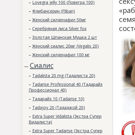
секс
–
Lovegra jelly 100 (Ловегра 100)
«раб
–
Флибансерин (Fliban)
семя
–
Женский силденафил 50мг
сост
–
Серебряная лиса Silver fox
–
Золотая Шпанская Мушка 2 шт
–
Женский сиалис 20мг (Vegalis 20)
–
Женский силденафил 100 мг
Сиалис
—
–
Tadalista 20 mg (Тадалиста 20)
–
Tadarise Professional 40 (Тадарайз
Профессионал 40)
–
Тадарайз 10 (Tadarise 10)
–
Tadajoy 20 (Тададжой 20)
–
Extra Super Vidalista (Экстра Супер
Видалиста)
–
Extra Super Tadarise (Экстра Супер