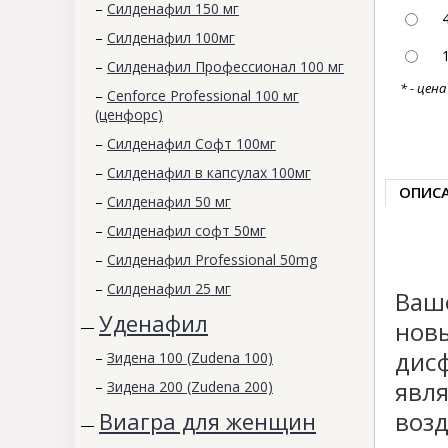
–
Силденафил 150 мг
–
Силденафил 100мг
–
Силденафил Профессионал 100 мг
* - цен
–
Cenforce Professional 100 мг
(ценфорс)
–
Силденафил Софт 100мг
–
Силденафил в капсулах 100мг
ОПИС
–
Силденафил 50 мг
–
Силденафил софт 50мг
–
Силденафил Professional 50mg
–
Силденафил 25 мг
Ваш
Уденафил
нов
—
дис
–
Зидена 100 (Zudena 100)
явля
–
Зидена 200 (Zudena 200)
возд
Виагра для женщин
—