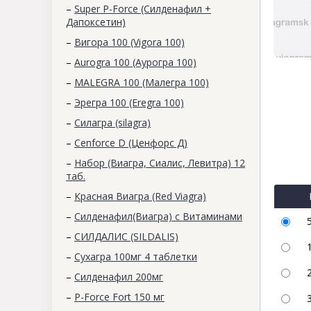
–
Super P-Force (Силденафил +
Дапоксетин)
–
Вигора 100 (Vigora 100)
–
Aurogra 100 (Аурогра 100)
–
MALEGRA 100 (Малегра 100)
–
Эрегра 100 (Eregra 100)
–
Силагра (silagra)
–
Cenforce D (Ценфорс Д)
–
Набор (Виагра, Сиалис, Левитра) 12
таб.
–
Красная Виагра (Red Viagra)
–
Силденафил(Виагра) с Витаминами
–
СИЛДАЛИС (SILDALIS)
–
Сухагра 100мг 4 таблетки
–
Силденафил 200мг
–
P-Force Fort 150 мг