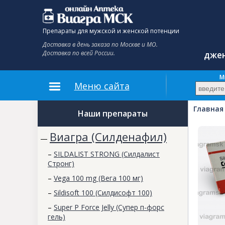
Препараты для мужской и женской потенции
Доставка в день заказа по Москве и МО.
Доставка по всей России.
джен
До
М
Меню сайта
Главная
Наши препараты
Виагра (Силденафил)
—
–
SILDALIST STRONG (Силдалист
Стронг)
–
Vega 100 mg (Вега 100 мг)
–
Sildisoft 100 (Силдисофт 100)
–
Super P Force Jelly (Супер п-форс
гель)