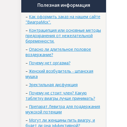
Полезная информация
–
Как оформить заказ на нашем сайте
"ВиаграМск".
–
Контрацепция или основные методы
предохранения от нежелательной
беременности.
–
Опасно ли длительное половое
воздержание?
–
Почему нет оргазма?
–
Женский возбудитель - шпанская
мушка
–
Эректильная дисфункция
–
Почему не стоит член? Какую
таблетку виагры лучше принимать?
–
Препарат Левитра для поддержания
мужской потенции
–
Могут ли женщины пить виагру, и
будет ли она эффективной?