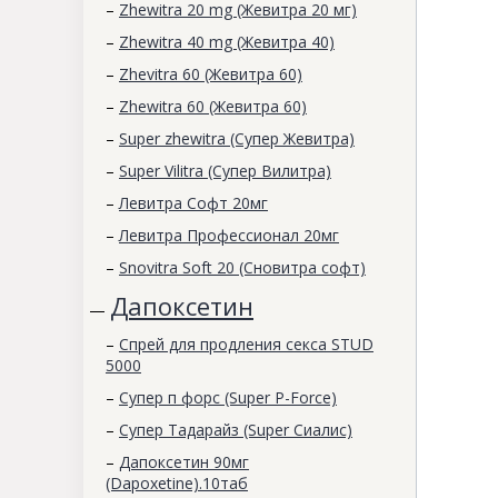
–
Zhewitra 20 mg (Жевитра 20 мг)
–
Zhewitra 40 mg (Жевитра 40)
–
Zhevitra 60 (Жевитра 60)
–
Zhewitra 60 (Жевитра 60)
–
Super zhewitra (Супер Жевитра)
–
Super Vilitra (Супер Вилитра)
–
Левитра Софт 20мг
–
Левитра Профессионал 20мг
–
Snovitra Soft 20 (Сновитра софт)
Дапоксетин
—
–
Спрей для продления секса STUD
5000
–
Супер п форс (Super P-Force)
–
Супер Тадарайз (Super Сиалис)
–
Дапоксетин 90мг
(Dapoxetine).10таб