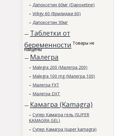
–
Дапоксетин 60мг (Dapoxetine)
–
Vriligy 60 (Врилиджи 60)
–
Дапоксетин 30мг
Таблетки от
—
беременности
Товары не
найдены
Малегра
—
–
Malegra 200 (Малегра 200)
–
Malegra 100 mg (Малегра 100)
–
Малегра FXT
–
Малегра DXT
Камагра (Kamagra)
—
–
Супер Камагра гель (SUPER
KAMAGRA GEL)
–
Супер Камагра (super kamagra)