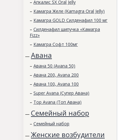
–
Апкалис SX Oral Jelly
–
Камагра Желе (Kamagra Oral Jelly)
–
Камагра GOLD Силденафил 100 мг
–
Силденафил шипучка «Камагра
Fizz»
–
Камагра Софт 100мг
Авана
—
–
Авана 50 (Avana 50)
–
Авана 200, Avana 200
–
Авана 100, Avana 100
–
Super Avana (Супер Авана)
–
Top Avana (Топ Авана)
Семейный набор
—
–
Семейный набор
Женские возбудители
—