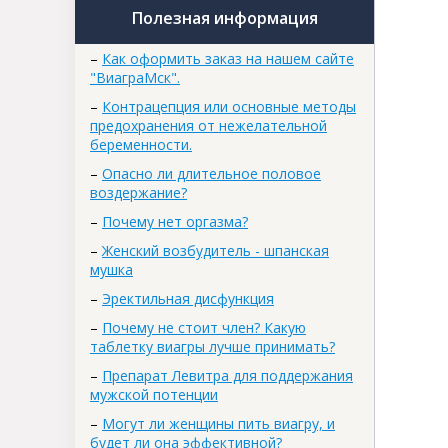
Полезная информация
–
Как оформить заказ на нашем сайте
"ВиаграМск".
–
Контрацепция или основные методы
предохранения от нежелательной
беременности.
–
Опасно ли длительное половое
воздержание?
–
Почему нет оргазма?
–
Женский возбудитель - шпанская
мушка
–
Эректильная дисфункция
–
Почему не стоит член? Какую
таблетку виагры лучше принимать?
–
Препарат Левитра для поддержания
мужской потенции
–
Могут ли женщины пить виагру, и
будет ли она эффективной?