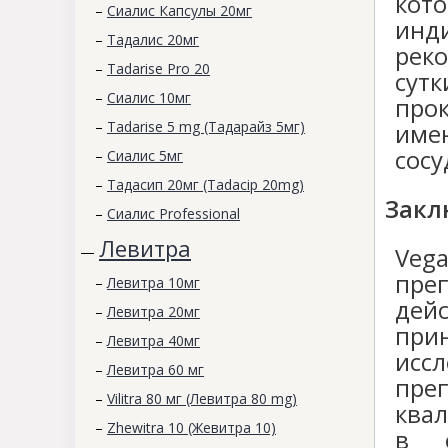
кото
–
Сиалис Капсулы 20мг
инд
–
Тадалис 20мг
рек
–
Tadarise Pro 20
су
–
Сиалис 10мг
про
име
–
Tadarise 5 mg (Тадарайз 5мг)
сосу
–
Сиалис 5мг
–
Тадасип 20мг (Tadacip 20mg)
Закл
–
Сиалис Professional
Левитра
Veg
—
пре
–
Левитра 10мг
дей
–
Левитра 20мг
при
–
Левитра 40мг
исс
–
Левитра 60 мг
пре
–
Vilitra 80 мг (Левитра 80 mg)
ква
–
Zhewitra 10 (Жевитра 10)
в о