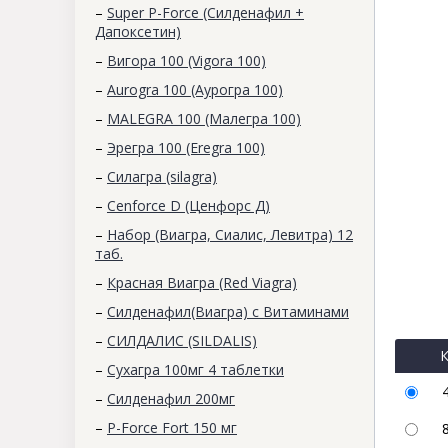
–
Super P-Force (Силденафил +
Дапоксетин)
–
Вигора 100 (Vigora 100)
–
Aurogra 100 (Аурогра 100)
–
MALEGRA 100 (Малегра 100)
–
Эрегра 100 (Eregra 100)
–
Силагра (silagra)
–
Cenforce D (Ценфорс Д)
–
Набор (Виагра, Сиалис, Левитра) 12
таб.
–
Красная Виагра (Red Viagra)
–
Силденафил(Виагра) с Витаминами
–
СИЛДАЛИС (SILDALIS)
К
–
Сухагра 100мг 4 таблетки
–
Силденафил 200мг
–
P-Force Fort 150 мг