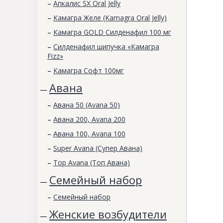
–
Апкалис SX Oral Jelly
–
Камагра Желе (Kamagra Oral Jelly)
–
Камагра GOLD Силденафил 100 мг
–
Силденафил шипучка «Камагра
Fizz»
–
Камагра Софт 100мг
Авана
—
–
Авана 50 (Avana 50)
–
Авана 200, Avana 200
–
Авана 100, Avana 100
–
Super Avana (Супер Авана)
–
Top Avana (Топ Авана)
Семейный набор
—
–
Семейный набор
Женские возбудители
—