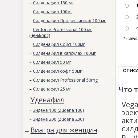
–
Силденафил 150 мг
–
Силденафил 100мг
–
Силденафил Профессионал 100 мг
–
Cenforce Professional 100 мг
(ценфорс)
* - цен
–
Силденафил Софт 100мг
–
Силденафил в капсулах 100мг
–
Силденафил 50 мг
ОПИС
–
Силденафил софт 50мг
–
Силденафил Professional 50mg
Что 
–
Силденафил 25 мг
Уденафил
—
Veg
эре
–
Зидена 100 (Zudena 100)
акт
–
Зидена 200 (Zudena 200)
сил
Виагра для женщин
—
в у