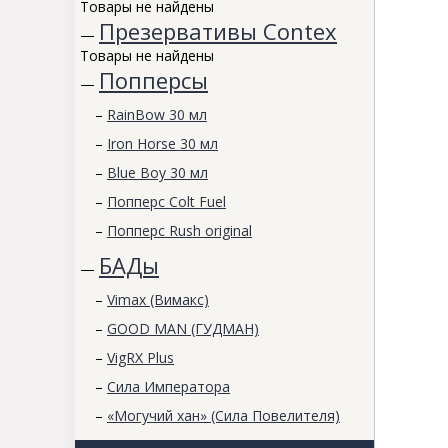
Товары не найдены
Презервативы Contex
—
Товары не найдены
Попперсы
—
–
RainBow 30 мл
–
Iron Horse 30 мл
–
Blue Boy 30 мл
–
Попперс Colt Fuel
–
Попперс Rush original
БАДы
—
–
Vimax (Вимакс)
–
GOOD MAN (ГУДМАН)
–
VigRX Plus
–
Сила Императора
–
«Могучий хан» (Сила Повелителя)