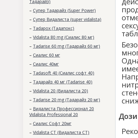
дейс
Тадарайз)
про
–
Супер Тадарайз (Super Power)
отм
–
Супер Видалиста (super vidalista)
сек
–
Tadapox (Тадапокс)
табл
–
Vidalista 80 mg (Сиалис 80 мг)
Без
–
Tadarise 60 mg (Тадарайз 60 мг)
мно
–
Сиалис 60 мг
Одн
–
Cиалис 40мг
име
–
Tadasoft 40 (Сиалис софт 40)
Нап
–
Тадарайз 40 мг (Tadarise 40)
нит
сте
–
Vidalista 20 (Видалиста 20)
сни
–
Tadarise 20 mg (Тадарайз 20 мг)
–
Видалиста Профессионал 20
Дози
Vidalista Professional 20
–
Сиалис Софт 20мг
Рек
–
Vidalista CT (Видалиста СТ)