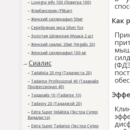
–
Lovegra jelly 100 (Ловегра 100)
спос
–
Флибансерин (Fliban)
Как 
–
Женский силденафил 50мг
–
Серебряная лиса Silver fox
При
–
Золотая Шпанская Мушка 2 шт
при
–
Женский сиалис 20мг (Vegalis 20)
мышц
–
Женский силденафил 100 мг
сил
Сиалис
(ФД
—
пос
–
Tadalista 20 mg (Тадалиста 20)
обе
–
Tadarise Professional 40 (Тадарайз
Профессионал 40)
Эффе
–
Тадарайз 10 (Tadarise 10)
–
Tadajoy 20 (Тададжой 20)
Кли
–
Extra Super Vidalista (Экстра Супер
эфф
Видалиста)
дис
–
Extra Super Tadarise (Экстра Супер