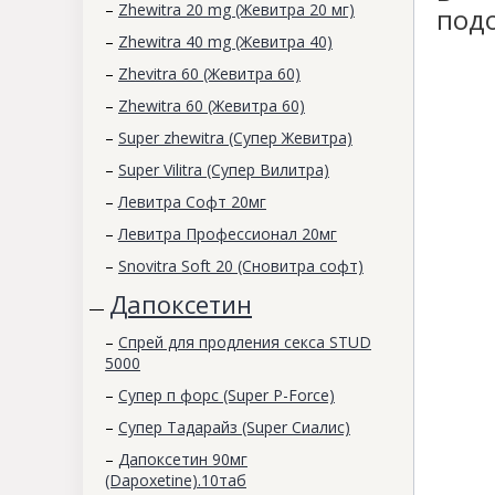
–
Zhewitra 20 mg (Жевитра 20 мг)
подо
–
Zhewitra 40 mg (Жевитра 40)
–
Zhevitra 60 (Жевитра 60)
–
Zhewitra 60 (Жевитра 60)
–
Super zhewitra (Супер Жевитра)
–
Super Vilitra (Супер Вилитра)
–
Левитра Софт 20мг
–
Левитра Профессионал 20мг
–
Snovitra Soft 20 (Сновитра софт)
Дапоксетин
—
–
Спрей для продления секса STUD
5000
–
Супер п форс (Super P-Force)
–
Супер Тадарайз (Super Сиалис)
–
Дапоксетин 90мг
(Dapoxetine).10таб