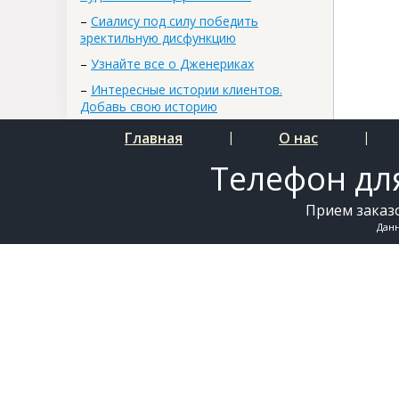
–
Сиалису под силу победить
эректильную дисфункцию
–
Узнайте все о Дженериках
–
Интересные истории клиентов.
Добавь свою историю
Главная
|
О нас
|
Телефон для
Прием заказо
Дан