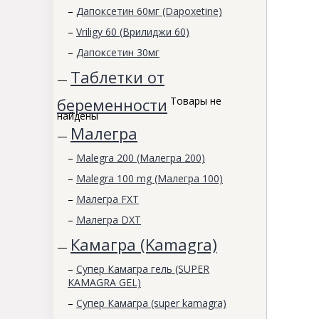
–
Дапоксетин 60мг (Dapoxetine)
–
Vriligy 60 (Врилиджи 60)
–
Дапоксетин 30мг
Таблетки от
—
беременности
Товары не
найдены
Малегра
—
–
Malegra 200 (Малегра 200)
–
Malegra 100 mg (Малегра 100)
–
Малегра FXT
–
Малегра DXT
Камагра (Kamagra)
—
–
Супер Камагра гель (SUPER
KAMAGRA GEL)
–
Супер Камагра (super kamagra)