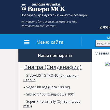
Препараты для мужской и женской потенции
Доставка в день заказа по Москве и МО.
Доставка по всей России.
джен
До
М
Меню сайта
Главная
Наши препараты
Виагра (Силденафил)
—
–
SILDALIST STRONG (Силдалист
Стронг)
–
Vega 100 mg (Вега 100 мг)
–
Sildisoft 100 (Силдисофт 100)
–
Super P Force Jelly (Супер п-форс
гель)