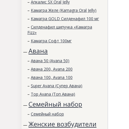
–
Апкалис SX Oral Jelly
–
Камагра Желе (Kamagra Oral Jelly)
–
Камагра GOLD Силденафил 100 мг
–
Силденафил шипучка «Камагра
Fizz»
–
Камагра Софт 100мг
Авана
—
–
Авана 50 (Avana 50)
–
Авана 200, Avana 200
–
Авана 100, Avana 100
–
Super Avana (Супер Авана)
–
Top Avana (Топ Авана)
Семейный набор
—
–
Семейный набор
Женские возбудители
—