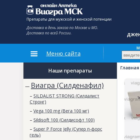
Препараты для мужской и женской потенции
Доставка в день заказа по Москве и МО.
Доставка по всей России.
джен
До
М
Меню сайта
Главная
Наши препараты
Виагра (Силденафил)
—
–
SILDALIST STRONG (Силдалист
Стронг)
–
Vega 100 mg (Вега 100 мг)
–
Sildisoft 100 (Силдисофт 100)
–
Super P Force Jelly (Супер п-форс
гель)