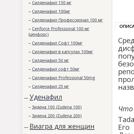
–
Силденафил 150 мг
–
Силденафил 100мг
–
Силденафил Профессионал 100 мг
ОПИС
–
Cenforce Professional 100 мг
(ценфорс)
Сре
–
Силденафил Софт 100мг
дис
–
Силденафил в капсулах 100мг
поп
–
Силденафил 50 мг
без
–
Силденафил софт 50мг
реп
про
–
Силденафил Professional 50mg
назв
–
Силденафил 25 мг
Уденафил
—
Что 
–
Зидена 100 (Zudena 100)
–
Зидена 200 (Zudena 200)
Tad
Виагра для женщин
Его
—