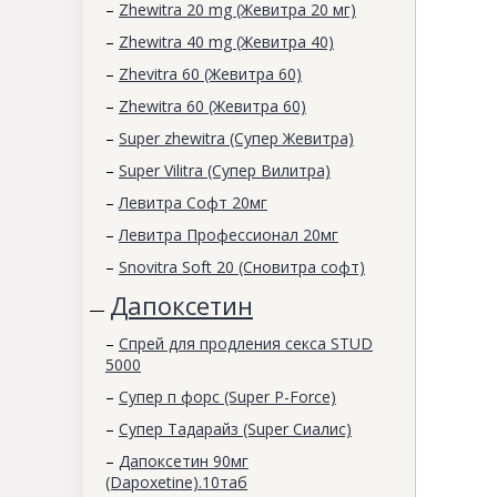
–
Zhewitra 20 mg (Жевитра 20 мг)
–
Zhewitra 40 mg (Жевитра 40)
–
Zhevitra 60 (Жевитра 60)
–
Zhewitra 60 (Жевитра 60)
–
Super zhewitra (Супер Жевитра)
–
Super Vilitra (Супер Вилитра)
–
Левитра Софт 20мг
–
Левитра Профессионал 20мг
–
Snovitra Soft 20 (Сновитра софт)
Дапоксетин
—
–
Спрей для продления секса STUD
5000
–
Супер п форс (Super P-Force)
–
Супер Тадарайз (Super Сиалис)
–
Дапоксетин 90мг
(Dapoxetine).10таб