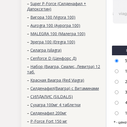
–
Super P-Force (Силденафил +
Дапоксетин)
–
Вигора 100 (Vigora 100)
–
Aurogra 100 (Аурогра 100)
–
MALEGRA 100 (Малегра 100)
–
Эрегра 100 (Eregra 100)
–
Силагра (silagra)
–
Cenforce D (Ценфорс Д)
–
Набор (Виагра, Сиалис, Левитра) 12
таб.
–
Красная Виагра (Red Viagra)
–
Силденафил(Виагра) с Витаминами
–
СИЛДАЛИС (SILDALIS)
–
Сухагра 100мг 4 таблетки
–
Силденафил 200мг
–
P-Force Fort 150 мг
* - цен