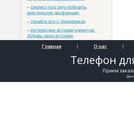
–
Сиалису под силу победить
эректильную дисфункцию
–
Узнайте все о Дженериках
–
Интересные истории клиентов.
Добавь свою историю
Главная
|
О нас
|
Телефон для
Прием заказо
Дан