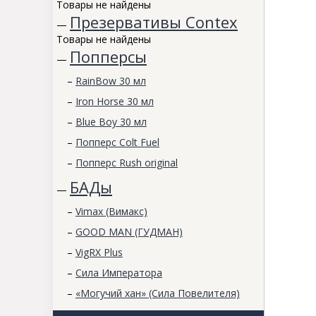
Товары не найдены
Презервативы Contex
—
Товары не найдены
Попперсы
—
–
RainBow 30 мл
–
Iron Horse 30 мл
–
Blue Boy 30 мл
–
Попперс Colt Fuel
–
Попперс Rush original
БАДы
—
–
Vimax (Вимакс)
–
GOOD MAN (ГУДМАН)
–
VigRX Plus
–
Сила Императора
–
«Могучий хан» (Сила Повелителя)