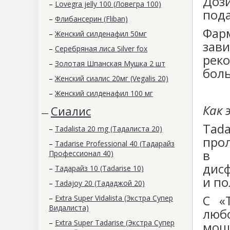
Дози
–
Lovegra jelly 100 (Ловегра 100)
под
–
Флибансерин (Fliban)
Фар
–
Женский силденафил 50мг
зав
–
Серебряная лиса Silver fox
рек
–
Золотая Шпанская Мушка 2 шт
бол
–
Женский сиалис 20мг (Vegalis 20)
–
Женский силденафил 100 мг
Как
Сиалис
—
Tad
–
Tadalista 20 mg (Тадалиста 20)
про
–
Tadarise Professional 40 (Тадарайз
в к
Профессионал 40)
дисф
–
Тадарайз 10 (Tadarise 10)
и по
–
Tadajoy 20 (Тададжой 20)
С «
–
Extra Super Vidalista (Экстра Супер
Видалиста)
люб
–
Extra Super Tadarise (Экстра Супер
мощ