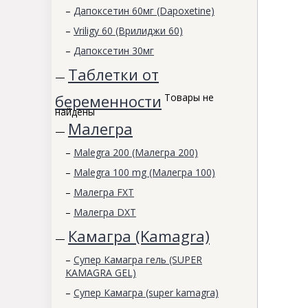
–
Дапоксетин 60мг (Dapoxetine)
–
Vriligy 60 (Врилиджи 60)
–
Дапоксетин 30мг
Таблетки от
—
беременности
Товары не
найдены
Малегра
—
–
Malegra 200 (Малегра 200)
–
Malegra 100 mg (Малегра 100)
–
Малегра FXT
–
Малегра DXT
Камагра (Kamagra)
—
–
Супер Камагра гель (SUPER
KAMAGRA GEL)
–
Супер Камагра (super kamagra)