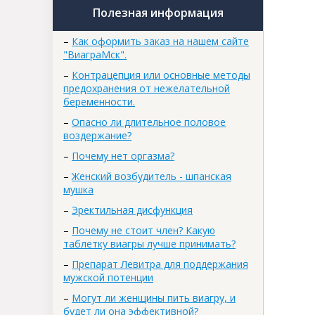
Полезная информация
–
Как оформить заказ на нашем сайте
"ВиаграМск".
–
Контрацепция или основные методы
предохранения от нежелательной
беременности.
–
Опасно ли длительное половое
воздержание?
–
Почему нет оргазма?
–
Женский возбудитель - шпанская
мушка
–
Эректильная дисфункция
–
Почему не стоит член? Какую
таблетку виагры лучше принимать?
–
Препарат Левитра для поддержания
мужской потенции
–
Могут ли женщины пить виагру, и
будет ли она эффективной?