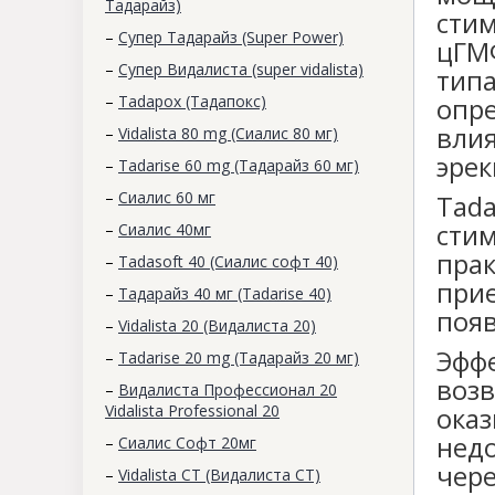
Тадарайз)
сти
–
Супер Тадарайз (Super Power)
цГМ
–
Супер Видалиста (super vidalista)
типа
–
Tadapox (Тадапокс)
опр
вли
–
Vidalista 80 mg (Сиалис 80 мг)
эрек
–
Tadarise 60 mg (Тадарайз 60 мг)
–
Сиалис 60 мг
Tad
сти
–
Cиалис 40мг
пра
–
Tadasoft 40 (Сиалис софт 40)
при
–
Тадарайз 40 мг (Tadarise 40)
появ
–
Vidalista 20 (Видалиста 20)
Эфф
–
Tadarise 20 mg (Тадарайз 20 мг)
воз
–
Видалиста Профессионал 20
Vidalista Professional 20
ока
недо
–
Сиалис Софт 20мг
чер
–
Vidalista CT (Видалиста СТ)