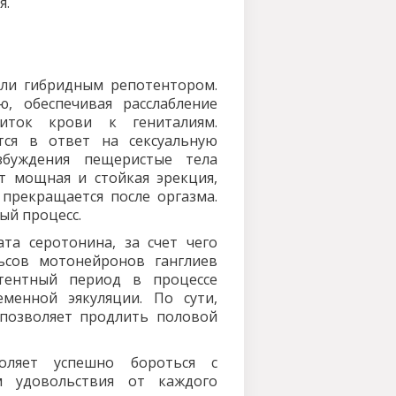
я.
 или гибридным репотентором.
, обеспечивая расслабление
иток крови к гениталиям.
тся в ответ на сексуальную
збуждения пещеристые тела
т мощная и стойкая эрекция,
 прекращается после оргазма.
ый процесс.
та серотонина, за счет чего
ьсов мотонейронов ганглиев
атентный период в процессе
менной эякуляции. По сути,
 позволяет продлить половой
оляет успешно бороться с
м удовольствия от каждого