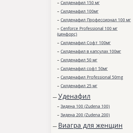
–
Силденафил 150 мг
–
Силденафил 100мг
–
Силденафил Профессионал 100 мг
–
Cenforce Professional 100 мг
(ценфорс)
–
Силденафил Софт 100мг
–
Силденафил в капсулах 100мг
–
Силденафил 50 мг
–
Силденафил софт 50мг
–
Силденафил Professional 50mg
–
Силденафил 25 мг
Уденафил
—
–
Зидена 100 (Zudena 100)
–
Зидена 200 (Zudena 200)
Виагра для женщин
—