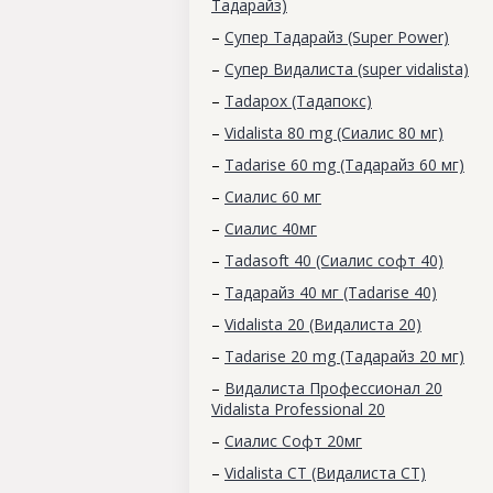
Тадарайз)
–
Супер Тадарайз (Super Power)
–
Супер Видалиста (super vidalista)
–
Tadapox (Тадапокс)
–
Vidalista 80 mg (Сиалис 80 мг)
–
Tadarise 60 mg (Тадарайз 60 мг)
–
Сиалис 60 мг
–
Cиалис 40мг
–
Tadasoft 40 (Сиалис софт 40)
–
Тадарайз 40 мг (Tadarise 40)
–
Vidalista 20 (Видалиста 20)
–
Tadarise 20 mg (Тадарайз 20 мг)
–
Видалиста Профессионал 20
Vidalista Professional 20
–
Сиалис Софт 20мг
–
Vidalista CT (Видалиста СТ)