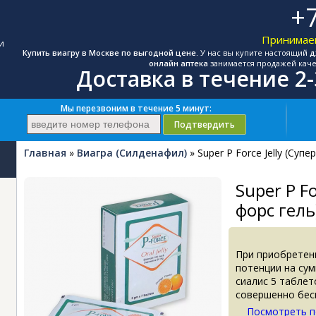
+7
Принимаем
и
Купить виагру в Москве по выгодной цене.
У нас вы купите настоящий
д
онлайн аптека
занимается продажей каче
Доставка в течение 2
Мы перезвоним в течение 5 минут:
Подтвердить
Главная
»
Виагра (Силденафил)
» Super P Force Jelly (Супе
Super P Fo
форс гель
При приобретен
потенции на сум
сиалис 5 таблет
совершенно бес
Посмотреть 