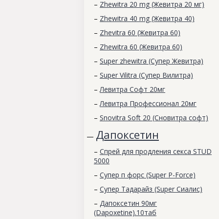
–
Zhewitra 20 mg (Жевитра 20 мг)
–
Zhewitra 40 mg (Жевитра 40)
–
Zhevitra 60 (Жевитра 60)
–
Zhewitra 60 (Жевитра 60)
–
Super zhewitra (Супер Жевитра)
–
Super Vilitra (Супер Вилитра)
–
Левитра Софт 20мг
–
Левитра Профессионал 20мг
–
Snovitra Soft 20 (Сновитра софт)
Дапоксетин
—
–
Спрей для продления секса STUD
5000
–
Супер п форс (Super P-Force)
–
Супер Тадарайз (Super Сиалис)
–
Дапоксетин 90мг
(Dapoxetine).10таб