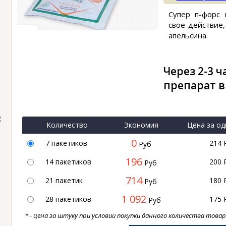
Супер п-форс
свое действие,
апельсина.
Через 2-3 ч
препарат в
2
Количество
Экономия
Цена за од
0
7 пакетиков
214
Руб
196
14 пакетиков
200
Руб
714
21 пакетик
180
Руб
1 092
28 пакетиков
175
Руб
* - цена за штуку при условии покупки данного количества това