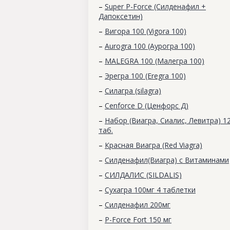
–
Super P-Force (Силденафил +
Дапоксетин)
–
Вигора 100 (Vigora 100)
–
Aurogra 100 (Аурогра 100)
–
MALEGRA 100 (Малегра 100)
–
Эрегра 100 (Eregra 100)
–
Силагра (silagra)
–
Cenforce D (Ценфорс Д)
–
Набор (Виагра, Сиалис, Левитра) 1
таб.
–
Красная Виагра (Red Viagra)
–
Силденафил(Виагра) с Витаминами
–
СИЛДАЛИС (SILDALIS)
–
Сухагра 100мг 4 таблетки
–
Силденафил 200мг
–
P-Force Fort 150 мг