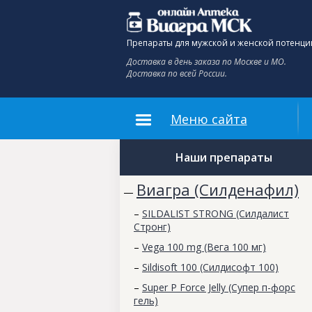
Препараты для мужской и женской потенци
Доставка в день заказа по Москве и МО.
Доставка по всей России.
Меню сайта
Наши препараты
Виагра (Силденафил)
—
–
SILDALIST STRONG (Силдалист
Стронг)
–
Vega 100 mg (Вега 100 мг)
–
Sildisoft 100 (Силдисофт 100)
–
Super P Force Jelly (Супер п-форс
гель)