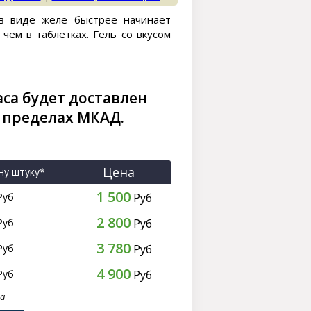
 в виде желе быстрее начинает
 чем в таблетках. Гель со вкусом
аса будет доставлен
 пределах МКАД.
Цена
ну штуку*
1 500
Руб
Руб
2 800
Руб
Руб
3 780
Руб
Руб
4 900
Руб
Руб
ра