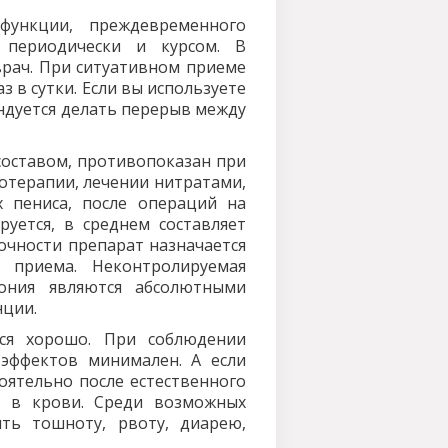
функции, преждевременного
 периодически и курсом. В
врач. При ситуативном приеме
з в сутки. Если вы используете
ндуется делать перерыв между
м составом, противопоказан при
иотерапии, лечении нитратами,
 пениса, после операций на
руется, в среднем составляет
точности препарат назначается
 приема. Неконтролируемая
тония являются абсолютными
нции.
ся хорошо. При соблюдении
эффектов минимален. А если
оятельно после естественного
 в крови. Среди возможных
ить тошноту, рвоту, диарею,