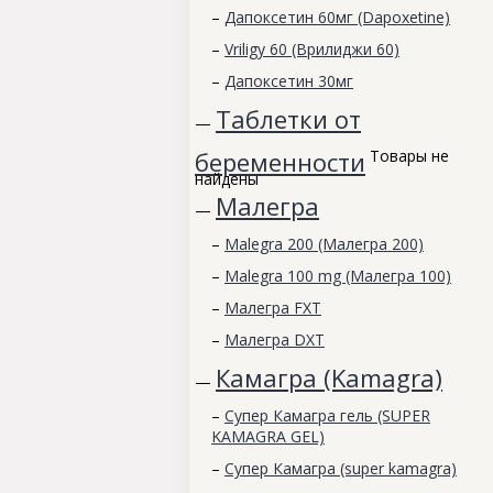
–
Дапоксетин 60мг (Dapoxetine)
–
Vriligy 60 (Врилиджи 60)
–
Дапоксетин 30мг
Таблетки от
—
беременности
Товары не
найдены
Малегра
—
–
Malegra 200 (Малегра 200)
–
Malegra 100 mg (Малегра 100)
–
Малегра FXT
–
Малегра DXT
Камагра (Kamagra)
—
–
Супер Камагра гель (SUPER
KAMAGRA GEL)
–
Супер Камагра (super kamagra)