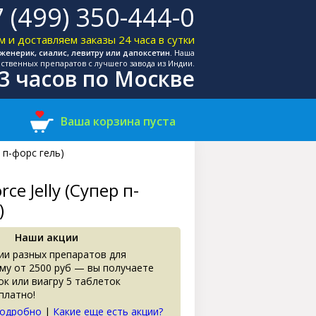
 (499) 350-444-0
 и доставляем заказы 24 часа в сутки
женерик, сиалис, левитру или дапоксетин.
Наша
ственных препаратов с лучшего завода из Индии.
-3 часов по Москве
Ваша корзина пуста
р п-форс гель)
rce Jelly (Супер п-
)
Наши акции
ии разных препаратов для
му от 2500 руб — вы получаете
ок или виагру 5 таблеток
платно!
подробно
|
Какие еще есть акции?