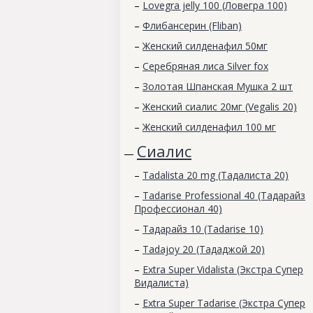
–
Lovegra jelly 100 (Ловегра 100)
–
Флибансерин (Fliban)
–
Женский силденафил 50мг
–
Серебряная лиса Silver fox
–
Золотая Шпанская Мушка 2 шт
–
Женский сиалис 20мг (Vegalis 20)
–
Женский силденафил 100 мг
Сиалис
—
–
Tadalista 20 mg (Тадалиста 20)
–
Tadarise Professional 40 (Тадарайз
Профессионал 40)
–
Тадарайз 10 (Tadarise 10)
–
Tadajoy 20 (Тададжой 20)
–
Extra Super Vidalista (Экстра Супер
Видалиста)
–
Extra Super Tadarise (Экстра Супер