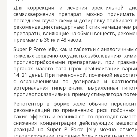
Для коррекции и лечения эректильной дис
семяизвержения препарат можно принимать
последнем случае схему и дозировку подбирает 
рекомендации стандартные: 1 стик не чаще чем ра
препараты, влияющие на обмен веществ, рекоме
приемами в 36 или 48 часов.
Super P Force Jelly, как и таблетки с аналогичны
тяжелых сердечно-сосудистых заболеваниях, хим
противогрибковыми препаратами, при травмах
органах малого таза (срок реабилитации варьи
14−21 день). При печеночной, почечной недоста
с ограничениями по дозировке и кратности
артериальная гипертензия, выраженная гипо
противопоказаниями к приему стимулятора поте
Репотентор в форме желе обычно переносит
рекомендаций по применению риск побочных 
такие эффекты и возникают, то проходят самост
снижения концентрации действующих веществ
реакций на Super P Force Jelly можно отмет
головокружение, головную боль и сухость во рту.