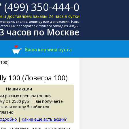
 (499) 350-444-0
 и доставляем заказы 24 часа в сутки
женерик, сиалис, левитру или дапоксетин.
Наша
ственных препаратов с лучшего завода из Индии.
-3 часов по Москве
Ваша корзина пуста
 100)
lly 100 (Ловегра 100)
Наши акции
ии разных препаратов для
му от 2500 руб — вы получаете
ок или виагру 5 таблеток
платно!
подробно
|
Какие еще есть акции?