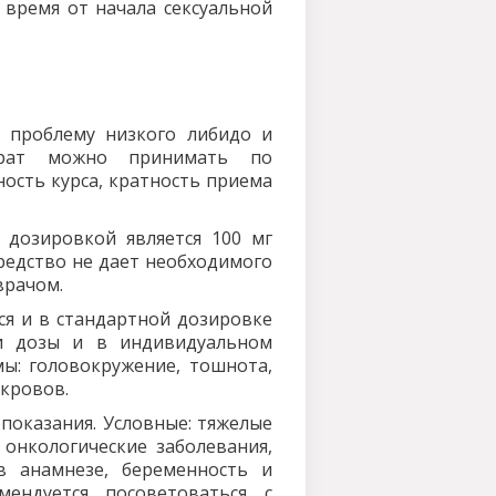
 время от начала сексуальной
т проблему низкого либидо и
арат можно принимать по
ность курса, кратность приема
 дозировкой является 100 мг
 средство не дает необходимого
врачом.
тся и в стандартной дозировке
и дозы и в индивидуальном
ы: головокружение, тошнота,
кровов.
показания. Условные: тяжелые
 онкологические заболевания,
 в анамнезе, беременность и
ендуется посоветоваться с