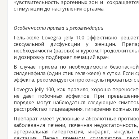
чувствительность эрогенных зон и сокращается
стимуляции до наступления оргазма.
Особенности приема и рекомендации
Гель-желе Lovegra jelly 100 эффективно решае
сексуальной дисфункции у женщин. Преп
необходимости (разово) и курсом. Продолжитель
и дозировку подбирает лечащий врач.
В случае приема по необходимости безопасной
силденафила (один стик геля-желе) в сутки. Если
эффекта, рекомендуется проконсультироваться с 
Lovegra jelly 100, как правило, хорошо переноси
не дает побочных эффектов. При превышени
порядке могут наблюдаться следующие симптом
расстройство пищеварения, гиперемия кожных по
Препарат имеет условные и абсолютные противо
заболевания печени, почечная недостаточность,
артериальная гипертензия, инфаркт, инсульт
лактация. Перед приемом стимулятора реком