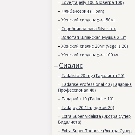
–
Lovegra jelly 100 (Ловегра 100)
–
Флибансерин (Fliban)
–
Женский силденафил 50мг
–
Серебряная лиса Silver fox
–
Золотая Шпанская Мушка 2 шт
–
Женский сиалис 20мг (Vegalis 20)
–
Женский силденафил 100 мг
Сиалис
—
–
Tadalista 20 mg (Тадалиста 20)
–
Tadarise Professional 40 (Тадарайз
Профессионал 40)
–
Тадарайз 10 (Tadarise 10)
–
Tadajoy 20 (Тададжой 20)
–
Extra Super Vidalista (Экстра Супер
Видалиста)
–
Extra Super Tadarise (Экстра Супер