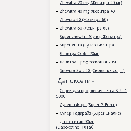
–
Zhewitra 20 mg (Жевитра 20 мг)
–
Zhewitra 40 mg (Жевитра 40)
–
Zhevitra 60 (Жевитра 60)
–
Zhewitra 60 (Жевитра 60)
–
Super zhewitra (Супер Жевитра)
–
Super Vilitra (Супер Вилитра)
–
Левитра Софт 20мг
–
Левитра Профессионал 20мг
–
Snovitra Soft 20 (Сновитра софт)
Дапоксетин
—
–
Спрей для продления секса STUD
5000
–
Супер п форс (Super P-Force)
–
Супер Тадарайз (Super Сиалис)
–
Дапоксетин 90мг
(Dapoxetine).10таб