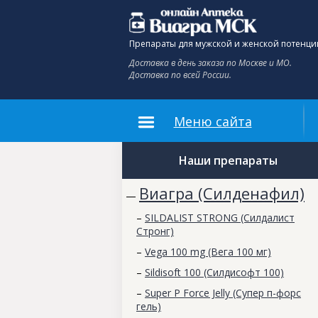
Препараты для мужской и женской потенци
Доставка в день заказа по Москве и МО.
Доставка по всей России.
Меню сайта
Наши препараты
Виагра (Силденафил)
—
–
SILDALIST STRONG (Силдалист
Стронг)
–
Vega 100 mg (Вега 100 мг)
–
Sildisoft 100 (Силдисофт 100)
–
Super P Force Jelly (Супер п-форс
гель)