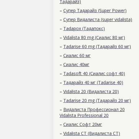
Тадарайз)
–
Супер Тадарайз (Super Power)
–
Супер Видалиста (super vidalista)
–
Tadapox (Тадапокс)
–
Vidalista 80 mg (Сиалис 80 мг)
–
Tadarise 60 mg (Тадарайз 60 мг)
–
Сиалис 60 мг
–
Cиалис 40мг
–
Tadasoft 40 (Сиалис софт 40)
–
Тадарайз 40 мг (Tadarise 40)
–
Vidalista 20 (Видалиста 20)
–
Tadarise 20 mg (Тадарайз 20 мг)
–
Видалиста Профессионал 20
Vidalista Professional 20
–
Сиалис Софт 20мг
–
Vidalista CT (Видалиста СТ)