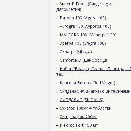
–
Super P-Force (Силденафил +
Дапоксетин)
–
Вигора 100 (Vigora 100)
–
Aurogra 100 (Аурогра 100)
–
MALEGRA 100 (Малегра 100)
–
Эрегра 100 (Eregra 100)
–
Силагра (silagra)
–
Cenforce D (Ценфорс Д)
–
Набор (Виагра, Сиалис, Левитра) 1
таб.
–
Красная Виагра (Red Viagra)
–
Силденафил(Виагра) с Витаминами
–
СИЛДАЛИС (SILDALIS)
–
Сухагра 100мг 4 таблетки
–
Силденафил 200мг
–
P-Force Fort 150 мг