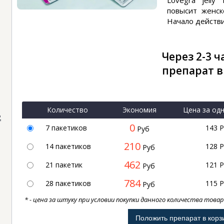
Lovegra jelly
повысит женск
Начало действи
Через 2-3 ч
препарат в
Количество
Экономия
Цена за од
2
0
7 пакетиков
143
Р
Руб
210
14 пакетиков
128
Р
Руб
462
21 пакетик
121
Р
Руб
784
28 пакетиков
115
Р
Руб
* - цена за штуку при условии покупки данного количества това