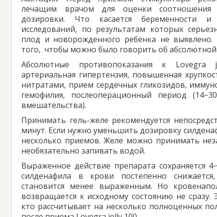
лечащим врачом для оценки соотношения 
дозировки. Что касается беременности и 
исследований, по результатам которых серьез
плод и новорожденного ребенка не выявлено.
того, чтобы можно было говорить об абсолютной
Абсолютные противопоказания к Lovegra je
артериальная гипертензия, повышенная хрупкост
нитратами, прием сердечных гликозидов, иммуно
гемофилия, послеоперационный период (14−30
вмешательства).
Принимать гель-желе рекомендуется непосредст
минут. Если нужно уменьшить дозировку силдена
несколько приемов. Желе можно принимать нез
необязательно запивать водой.
Выраженное действие препарата сохраняется 4−
силденафила в крови постепенно снижается,
становится менее выраженным. Но кровенапо
возвращается к исходному состоянию не сразу. 
кто рассчитывает на несколько полноценных по
после приема Lovegra jelly 100.