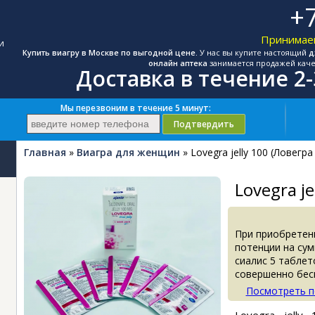
+7
Принимаем
и
Купить виагру в Москве по выгодной цене.
У нас вы купите настоящий
д
онлайн аптека
занимается продажей каче
Доставка в течение 2
Мы перезвоним в течение 5 минут:
Подтвердить
Главная
»
Виагра для женщин
» Lovegra jelly 100 (Ловегра
Lovegra je
При приобретен
потенции на сум
сиалис 5 таблет
совершенно бес
Посмотреть 