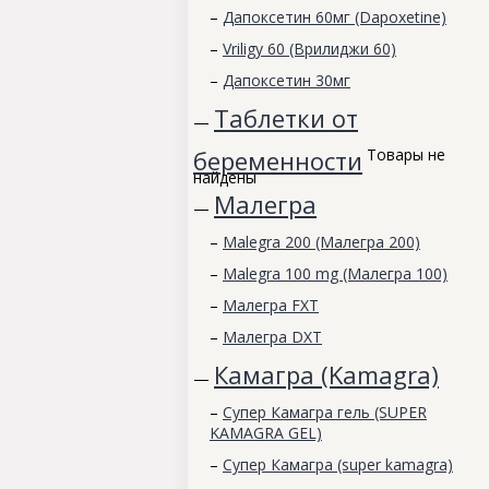
–
Дапоксетин 60мг (Dapoxetine)
–
Vriligy 60 (Врилиджи 60)
–
Дапоксетин 30мг
Таблетки от
—
беременности
Товары не
найдены
Малегра
—
–
Malegra 200 (Малегра 200)
–
Malegra 100 mg (Малегра 100)
–
Малегра FXT
–
Малегра DXT
Камагра (Kamagra)
—
–
Супер Камагра гель (SUPER
KAMAGRA GEL)
–
Супер Камагра (super kamagra)