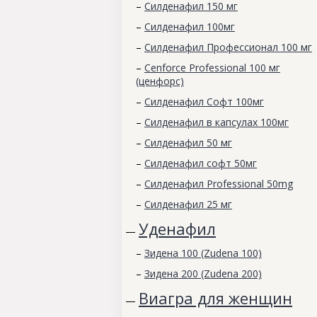
–
Силденафил 150 мг
–
Силденафил 100мг
–
Силденафил Профессионал 100 мг
–
Cenforce Professional 100 мг
(ценфорс)
–
Силденафил Софт 100мг
–
Силденафил в капсулах 100мг
–
Силденафил 50 мг
–
Силденафил софт 50мг
–
Силденафил Professional 50mg
–
Силденафил 25 мг
Уденафил
—
–
Зидена 100 (Zudena 100)
–
Зидена 200 (Zudena 200)
Виагра для женщин
—