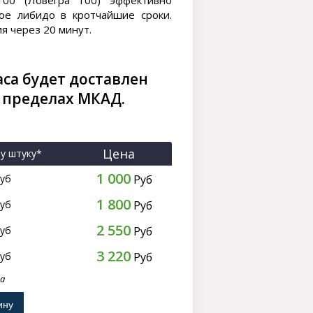
 100 (Ловегра 100) эффективно
ое либидо в кротчайшие сроки.
я через 20 минут.
аса будет доставлен
 пределах МКАД.
Цена
ну штуку*
1 000
уб
Руб
1 800
уб
Руб
2 550
уб
Руб
3 220
уб
Руб
ра